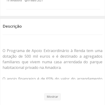
TV Amadora
19 Maio 2021
SOMOS TODOS EUROPEUS
ENCONTROS IMAGINÁRIOS
Descrição
AMADORA LIGA À RESILIÊNCIA
VEMOS OUVIMOS E LEMOS
O Programa de Apoio Extraordinário à Renda tem uma
(RE) PENSAMENTOS
dotação de 500 mil euros e é destinado a agregados
familiares que vivem numa casa arrendada do parque
ECOMOVE-TE
habitacional privado na Amadora.
HISTÓRIAS DE ABRIL
O apoio financeiro é de 65% do valor do arrendamento
mensal, a fundo perdido, pelo período de 3 meses. Este
será pago numa prestação única. Para ter acesso a este
apoio deve residir no concelho da Amadora há pelo
Mostrar
menos dois anos, ter um contrato de arrendamento