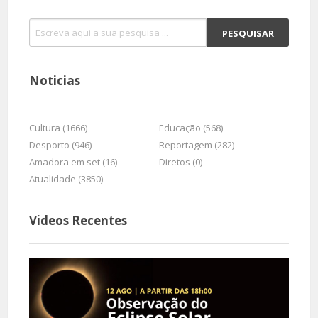
Noticias
Cultura (1666)
Educação (568)
Desporto (946)
Reportagem (282)
Amadora em set (16)
Diretos (0)
Atualidade (3850)
Videos Recentes