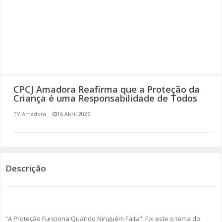
SOMOS TODOS EUROPEUS
ENCONTROS IMAGINÁRIOS
AMADORA LIGA À RESILIÊNCIA
VEMOS OUVIMOS E LEMOS
CPCJ Amadora Reafirma que a Proteção da
Criança é uma Responsabilidade de Todos
(RE) PENSAMENTOS
TV Amadora
16 Abril 2026
ECOMOVE-TE
HISTÓRIAS DE ABRIL
Descrição
“A Proteção Funciona Quando Ninguém Falta”. Foi este o tema do