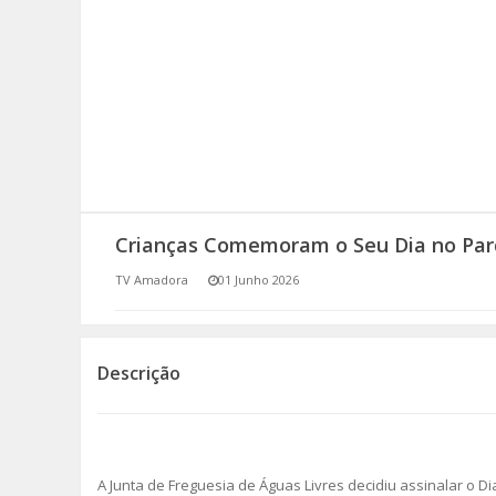
SOMOS TODOS EUROPEUS
ENCONTROS IMAGINÁRIOS
AMADORA LIGA À RESILIÊNCIA
VEMOS OUVIMOS E LEMOS
Crianças Comemoram o Seu Dia no Pa
(RE) PENSAMENTOS
TV Amadora
01 Junho 2026
ECOMOVE-TE
HISTÓRIAS DE ABRIL
Descrição
A Junta de Freguesia de Águas Livres decidiu assinalar o Dia