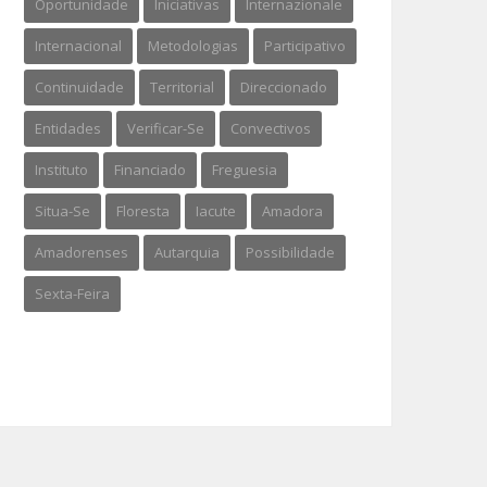
Oportunidade
Iniciativas
Internazionale
Internacional
Metodologias
Participativo
Continuidade
Territorial
Direccionado
Entidades
Verificar-Se
Convectivos
Instituto
Financiado
Freguesia
Situa-Se
Floresta
Iacute
Amadora
Amadorenses
Autarquia
Possibilidade
Sexta-Feira