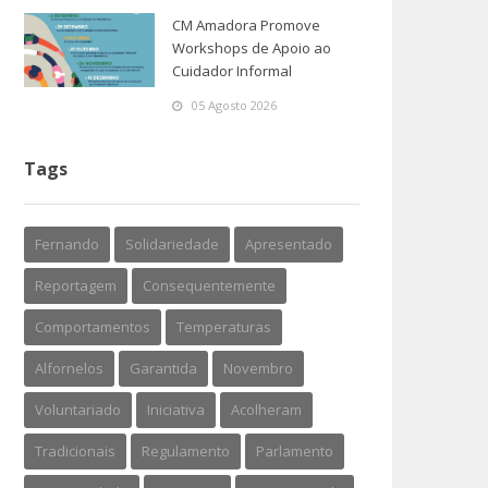
CM Amadora Promove
Workshops de Apoio ao
Cuidador Informal
05 Agosto 2026
Tags
Fernando
Solidariedade
Apresentado
Reportagem
Consequentemente
Comportamentos
Temperaturas
Alfornelos
Garantida
Novembro
Voluntariado
Iniciativa
Acolheram
Tradicionais
Regulamento
Parlamento