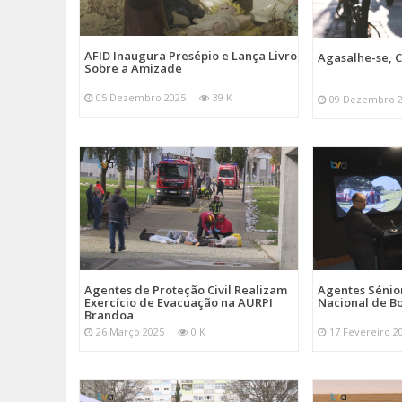
AFID Inaugura Presépio e Lança Livro
Agasalhe-se, C
Sobre a Amizade
05 Dezembro 2025
39 K
09 Dezembro 
Agentes de Proteção Civil Realizam
Agentes Sénior
Exercício de Evacuação na AURPI
Nacional de B
Brandoa
26 Março 2025
0 K
17 Fevereiro 2