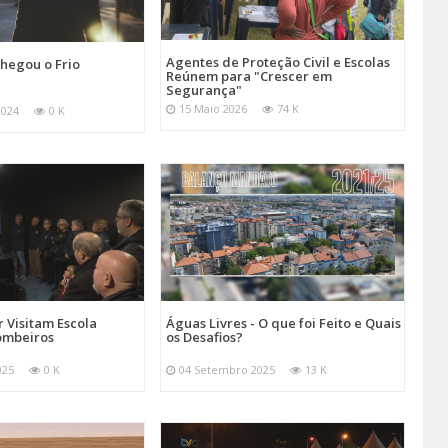
Agentes de Proteção Civil e Escolas
hegou o Frio
Reúnem para "Crescer em
Segurança"
15 Maio 2026
74 K
2024
0 K
 Visitam Escola
Águas Livres - O que foi Feito e Quais
ombeiros
os Desafios?
025
0 K
04 Setembro 2025
13 K