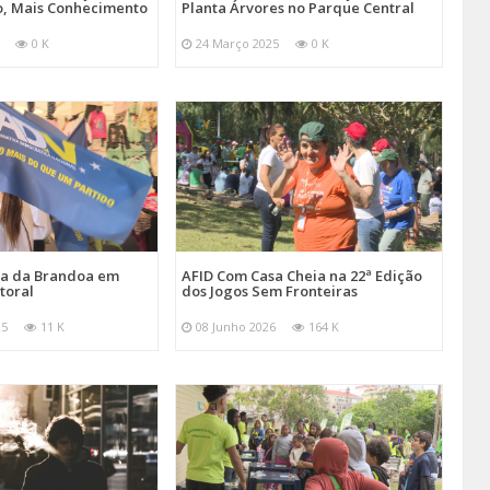
, Mais Conhecimento
Planta Árvores no Parque Central
0 K
24 Março 2025
0 K
ira da Brandoa em
AFID Com Casa Cheia na 22ª Edição
toral
dos Jogos Sem Fronteiras
25
11 K
08 Junho 2026
164 K