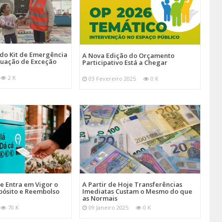
 do Kit de Emergência
A Nova Edição do Orçamento
tuação de Exceção
Participativo Está a Chegar
2 K
03 Fevereiro 2025
0 K
je Entra em Vigor o
A Partir de Hoje Transferências
pósito e Reembolso
Imediatas Custam o Mesmo do que
as Normais
70 K
09 Janeiro 2025
0 K