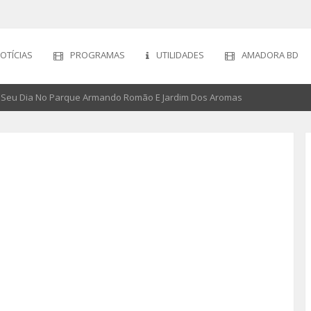
OTÍCIAS
PROGRAMAS
UTILIDADES
AMADORA BD
Seu Dia No Parque Armando Romão E Jardim Dos Aromas