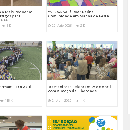
a o Mais Pequeno"
"SFRAA Sai à Rua" Reúne
rtigos para
Comunidade em Manhã de Festa
 HFF
6 K
27 Maio 2025
2 K
Formam Laço Azul
700 Seniores Celebram 25 de Abril
com Almoço da Liberdade
118 K
24 Abril 2025
1 K