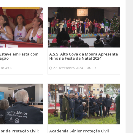
Esteve em Festa com
A.S.S. Alto Cova da Moura Apresenta
mação
Hino na Festa de Natal 2024
49 K
27 Dezembro 2024
0 K
r de Proteção Civil:
Academia Sénior Proteção Civil