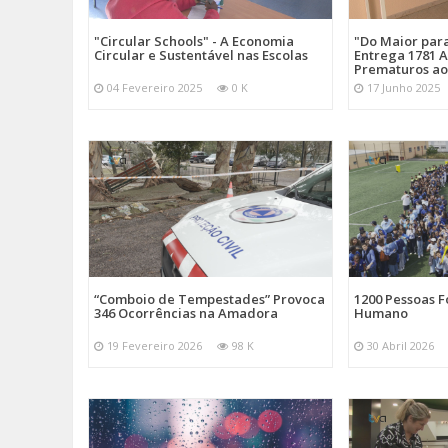
"Circular Schools" - A Economia
"Do Maior par
Circular e Sustentável nas Escolas
Entrega 1781 A
Prematuros ao
04 Fevereiro 2025
0 K
17 Junho 2025
“Comboio de Tempestades” Provoca
1200 Pessoas 
346 Ocorrências na Amadora
Humano
19 Fevereiro 2026
98 K
30 Abril 2026