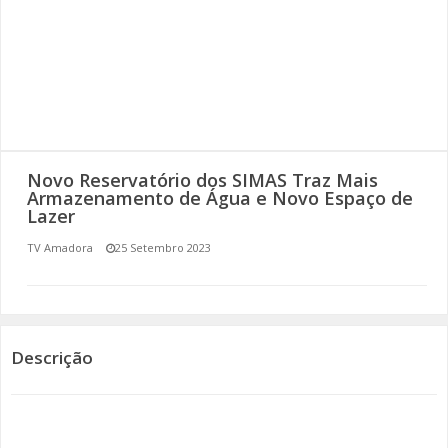
SOMOS TODOS EUROPEUS
ENCONTROS IMAGINÁRIOS
AMADORA LIGA À RESILIÊNCIA
VEMOS OUVIMOS E LEMOS
Novo Reservatório dos SIMAS Traz Mais
Armazenamento de Água e Novo Espaço de
Lazer
(RE) PENSAMENTOS
TV Amadora
25 Setembro 2023
ECOMOVE-TE
HISTÓRIAS DE ABRIL
Descrição