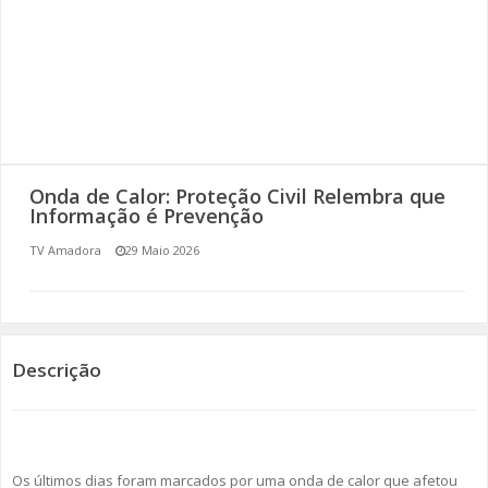
SOMOS TODOS EUROPEUS
ENCONTROS IMAGINÁRIOS
AMADORA LIGA À RESILIÊNCIA
VEMOS OUVIMOS E LEMOS
Onda de Calor: Proteção Civil Relembra que
Informação é Prevenção
(RE) PENSAMENTOS
TV Amadora
29 Maio 2026
ECOMOVE-TE
HISTÓRIAS DE ABRIL
Descrição
Os últimos dias foram marcados por uma onda de calor que afetou