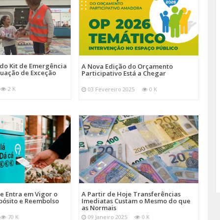
 do Kit de Emergência
A Nova Edição do Orçamento
tuação de Exceção
Participativo Está a Chegar
2 K
03 Fevereiro 2025
0 K
je Entra em Vigor o
A Partir de Hoje Transferências
pósito e Reembolso
Imediatas Custam o Mesmo do que
as Normais
70 K
09 Janeiro 2025
0 K