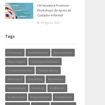
CM Amadora Promove
Workshops de Apoio ao
Cuidador Informal
05 Agosto 2026
Tags
Promoveu
Solidariedade
Apresentado
Reportagem
Consequentemente
Comportamentos
Temperaturas
Alfornelos
Garantida
Novembro
Voluntariado
Iniciativa
Acolheram
Tradicionais
Regulamento
Parlamento