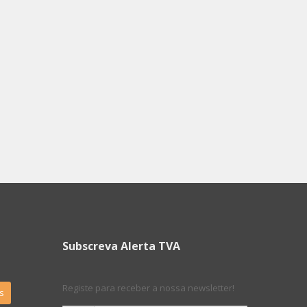
Subscreva Alerta TVA
Registe para receber a nossa newsletter!
s