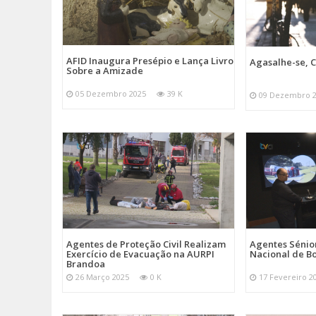
AFID Inaugura Presépio e Lança Livro
Agasalhe-se, C
Sobre a Amizade
05 Dezembro 2025
39 K
09 Dezembro 
Agentes de Proteção Civil Realizam
Agentes Sénior
Exercício de Evacuação na AURPI
Nacional de B
Brandoa
26 Março 2025
0 K
17 Fevereiro 2