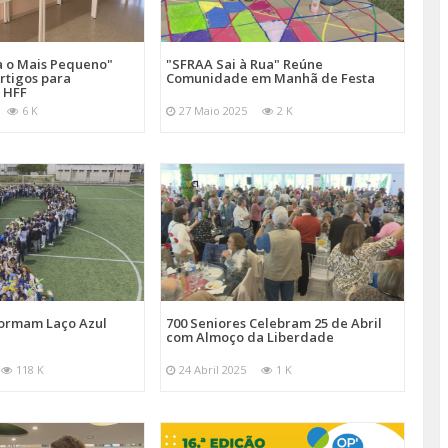
a o Mais Pequeno"
"SFRAA Sai à Rua" Reúne
rtigos para
Comunidade em Manhã de Festa
 HFF
6 K
27 Maio 2025
2 K
Formam Laço Azul
700 Seniores Celebram 25 de Abril
com Almoço da Liberdade
118 K
24 Abril 2025
1 K