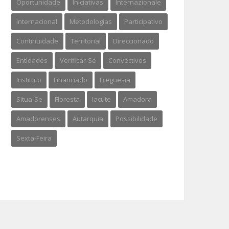
Oportunidade
Iniciativas
Internazionale
Internacional
Metodologias
Participativo
Continuidade
Territorial
Direccionado
Entidades
Verificar-Se
Convectivos
Instituto
Financiado
Freguesia
Situa-Se
Floresta
Iacute
Amadora
Amadorenses
Autarquia
Possibilidade
Sexta-Feira