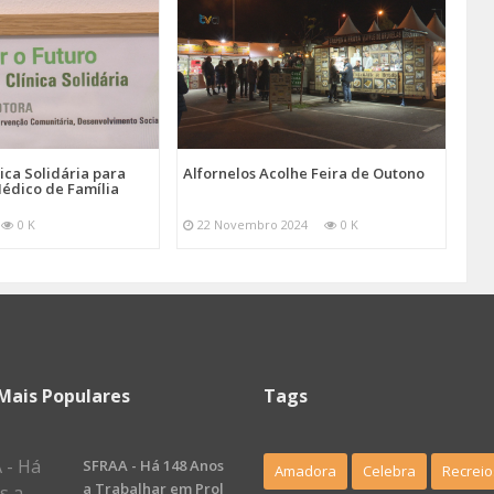
nica Solidária para
Alfornelos Acolhe Feira de Outono
édico de Família
0 K
22 Novembro 2024
0 K
Mais Populares
Tags
SFRAA - Há 148 Anos
Amadora
Celebra
Recreio
a Trabalhar em Prol