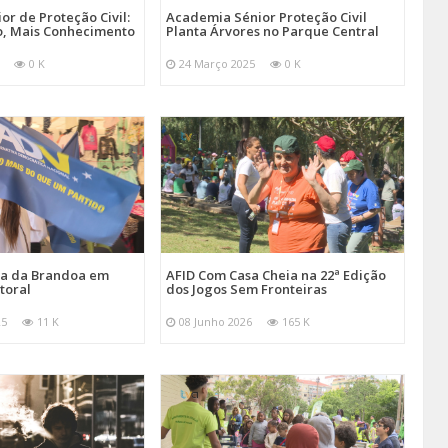
r de Proteção Civil:
Academia Sénior Proteção Civil
, Mais Conhecimento
Planta Árvores no Parque Central
0 K
24 Março 2025
0 K
ira da Brandoa em
AFID Com Casa Cheia na 22ª Edição
toral
dos Jogos Sem Fronteiras
25
11 K
08 Junho 2026
165 K