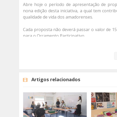
Abre hoje o período de apresentação de propo
nona edição desta iniciativa, a qual tem contri
SOMOS TODOS EUROPEUS
qualidade de vida dos amadorenses.
ENCONTROS IMAGINÁRIOS
Cada proposta não deverá passar o valor de 15
AMADORA LIGA À RESILIÊNCIA
para o Orçamento Participativo.
Antes de enviar a sua proposta não se esqueça 
VEMOS OUVIMOS E LEMOS
Este período de apresentação de propostas deco
(RE) PENSAMENTOS
Mais informação:
http://op.cm-amadora.pt/
ECOMOVE-TE
Artigos relacionados
HISTÓRIAS DE ABRIL
Categorias
Noticias
Atualidade