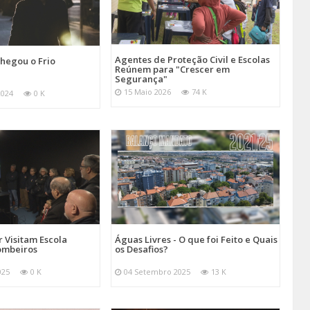
Agentes de Proteção Civil e Escolas
hegou o Frio
Reúnem para "Crescer em
Segurança"
15 Maio 2026
74 K
2024
0 K
 Visitam Escola
Águas Livres - O que foi Feito e Quais
ombeiros
os Desafios?
025
0 K
04 Setembro 2025
13 K