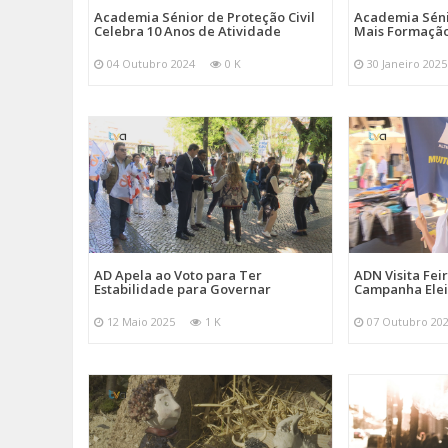
Academia Sénior de Proteção Civil
Academia Sénio
Celebra 10 Anos de Atividade
Mais Formação
04 Outubro 2024
0 K
30 Janeiro 2025
AD Apela ao Voto para Ter
ADN Visita Fe
Estabilidade para Governar
Campanha Elei
12 Maio 2025
1 K
07 Outubro 20