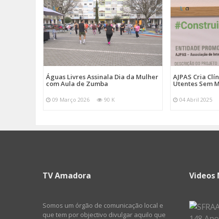
Águas Livres Assinala Dia da Mulher
AJPAS Cria Clí
com Aula de Zumba
Utentes Sem M
09 Março 2026
90 K
04 Abril 2025
TV Amadora
Videos 
Somos um órgão de comunicação local e
que tem por objectivo divulgar aquilo que