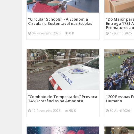
"Circular Schools" - A Economia
"Do Maior par
Circular e Sustentável nas Escolas
Entrega 1781 A
Prematuros ao
04 Fevereiro 2025
0 K
17 Junho 2025
“Comboio de Tempestades” Provoca
1200 Pessoas 
346 Ocorrências na Amadora
Humano
19 Fevereiro 2026
98 K
30 Abril 2026