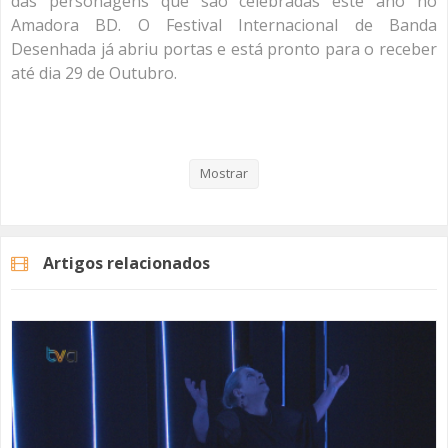
das personagens que são celebradas este ano no
Amadora BD. O Festival Internacional de Banda
Desenhada já abriu portas e está pronto para o receber
até dia 29 de Outubro.
Veja aqui a reportagem!
Mostrar
Categorias
Noticias
Cultura
Artigos relacionados