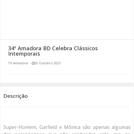
SOMOS TODOS EUROPEUS
ENCONTROS IMAGINÁRIOS
AMADORA LIGA À RESILIÊNCIA
34º Amadora BD Celebra Clássicos
VEMOS OUVIMOS E LEMOS
Intemporais
TV Amadora
20 Outubro 2023
(RE) PENSAMENTOS
ECOMOVE-TE
HISTÓRIAS DE ABRIL
Descrição
Super-Homem, Garfield e Mônica são apenas algumas