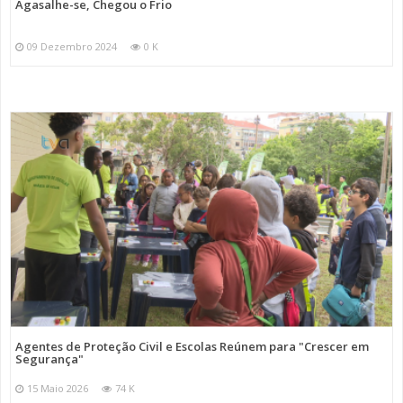
Agasalhe-se, Chegou o Frio
09 Dezembro 2024
0 K
Agentes de Proteção Civil e Escolas Reúnem para "Crescer em
Segurança"
15 Maio 2026
74 K