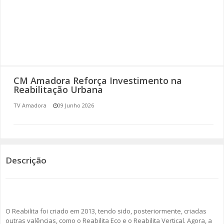
SOMOS TODOS EUROPEUS
ENCONTROS IMAGINÁRIOS
AMADORA LIGA À RESILIÊNCIA
CM Amadora Reforça Investimento na
VEMOS OUVIMOS E LEMOS
Reabilitação Urbana
TV Amadora
09 Junho 2026
(RE) PENSAMENTOS
ECOMOVE-TE
HISTÓRIAS DE ABRIL
Descrição
O Reabilita foi criado em 2013, tendo sido, posteriormente, criadas
outras valências, como o Reabilita Eco e o Reabilita Vertical. Agora, a