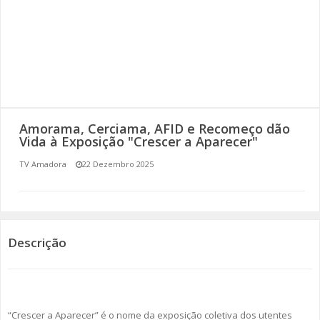
SOMOS TODOS EUROPEUS
ENCONTROS IMAGINÁRIOS
AMADORA LIGA À RESILIÊNCIA
VEMOS OUVIMOS E LEMOS
Amorama, Cerciama, AFID e Recomeço dão
Vida à Exposição "Crescer a Aparecer"
(RE) PENSAMENTOS
TV Amadora
22 Dezembro 2025
ECOMOVE-TE
HISTÓRIAS DE ABRIL
Descrição
“Crescer a Aparecer” é o nome da exposição coletiva dos utentes