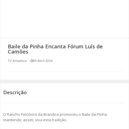
SOMOS TODOS EUROPEUS
ENCONTROS IMAGINÁRIOS
AMADORA LIGA À RESILIÊNCIA
Baile da Pinha Encanta Fórum Luís de
VEMOS OUVIMOS E LEMOS
Camões
TV Amadora
09 Abril 2024
(RE) PENSAMENTOS
ECOMOVE-TE
HISTÓRIAS DE ABRIL
Descrição
O Rancho Folclórico da Brandoa promoveu o Baile da Pinha
mantendo, assim, viva esta tradição.