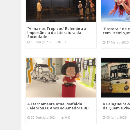
“Anna nos Trópicos” Relembra a
“Pastoral” de 
Importância da Literatura da
com Prémio Jo
Sociedade
19 Março 2025
0 K
17 Março 2025
A Eternamente Atual Mafalda
A Falagueira-
Celebrou 60 Anos no Amadora BD
de Quem a Viv
30 Outubro 2024
0 K
08 Julho 2025