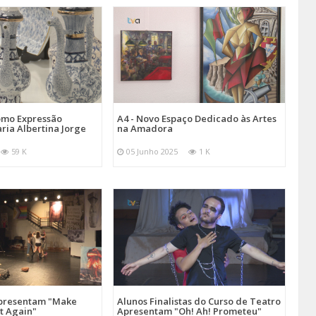
omo Expressão
A4 - Novo Espaço Dedicado às Artes
aria Albertina Jorge
na Amadora
59 K
05 Junho 2025
1 K
Apresentam "Make
Alunos Finalistas do Curso de Teatro
at Again"
Apresentam "Oh! Ah! Prometeu"