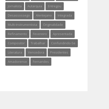
Jornalista
Autarquia
Entregou
Desassossego
Alentejano
Integrada
Multi-Instrumentista
Originalidade
Refinamento
Fevereiro
Apresentada
Compositor
Trabalhar
Confundindo-Se
Literatura
Vencedora
Presidentes
Amadorense
Fernandes