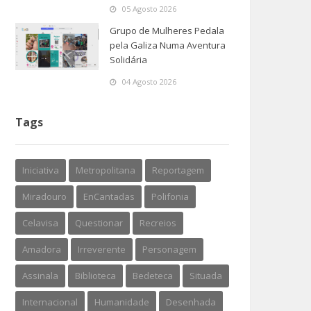
05 Agosto 2026
Grupo de Mulheres Pedala
pela Galiza Numa Aventura
Solidária
04 Agosto 2026
Tags
Iniciativa
Metropolitana
Reportagem
Miradouro
EnCantadas
Polifonia
Celavisa
Questionar
Recreios
Amadora
Irreverente
Personagem
Assinala
Biblioteca
Bedeteca
Situada
Internacional
Humanidade
Desenhada