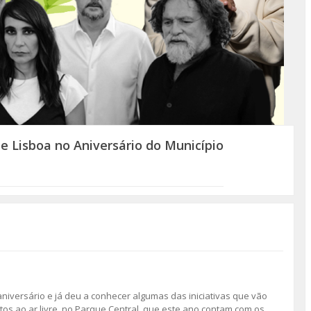
de Lisboa no Aniversário do Município
iversário e já deu a conhecer algumas das iniciativas que vão
tos ao ar livre, no Parque Central, que este ano contam com os