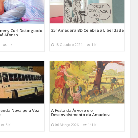
35º Amadora BD Celebra a Liberdade
emmy Curl Distinguido
sé Afonso
18 Outubro 2024
1 K
0 K
Venda Nova pela Voz
A Festa da Árvore e o
e
Desenvolvimento da Amadora
5 K
06 Março 2026
141 K