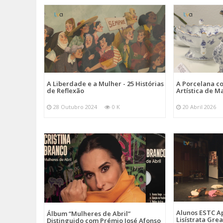
A Liberdade e a Mulher - 25 Histórias
A Porcelana c
de Reflexão
Artística de M
28 Outubro 2024
0 K
20 Abril 2026
Alunos ESTC 
Álbum “Mulheres de Abril”
Lisístrata Gre
Distinguido com Prémio José Afonso