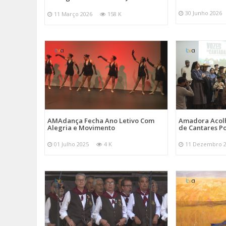
30 Junho 2026
11 Março 2026
158 K
AMAdança Fecha Ano Letivo Com
Amadora Acolh
Alegria e Movimento
de Cantares Po
01 Julho 2025
4 K
11 Dezembro 