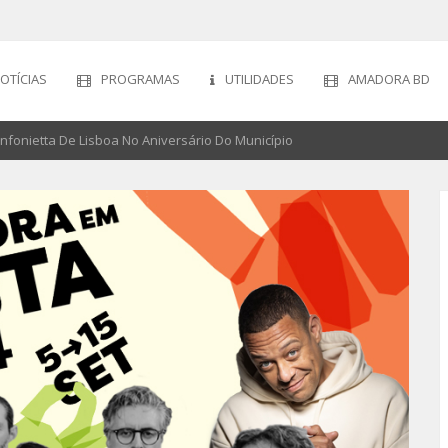
OTÍCIAS
PROGRAMAS
UTILIDADES
AMADORA BD
infonietta De Lisboa No Aniversário Do Município