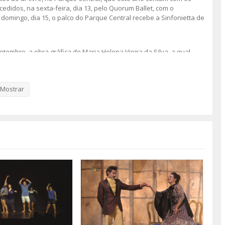
didos, na sexta-feira, dia 13, pelo Quorum Ballet, com o
domingo, dia 15, o palco do Parque Central recebe a Sinfonietta de
 Setembro, a obra gráfica de Maria Helena Vieira da Silva, a qual
 exposições, a Casa Roque Gameiro inaugura a 12 de Setembro a
adora da «Tribo dos Pincéis»”.
Mostrar
om iniciativas como o primeiro Open Cidade da Amadora e o
r, como tem sido habitual, eventos dedicados às concertinas, ao
alentejano.
estival gastronómico “É um Encontro” e a continuação do projeto
s do dia do município começam com o hastear da bandeira e com a