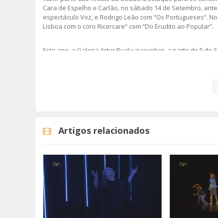
Cara de Espelho e Carlão, no sábado 14 de Setembro, antece
espectáculo Voz, e Rodrigo Leão com “Os Portugueses”. No 
Lisboa com o coro Ricercare” com “Do Erudito ao Popular”.
Este ano, a Galeria Artur Bual vai receber, a partir de 5 de
promete ser um ponto alto da programação. No campo das
mostra “(Re)conhecer Guida Ottolini (1915-1992): uma Ilustr
O desporto marca também presença nas festas da cidade c
passeio de cicloturismo. O movimento associativo vai traze
folclore, o festival de bandas filarmónicas e ainda o cante 
Artigos relacionados
Deste 45º aniversário da cidade vai também fazer parte o f
“Conversas na Rua”. No dia 11 de Setembro, as celebraçõe
habitual sessão solene, nos Paços do Concelho.
Categorias
Noticias
Cultura