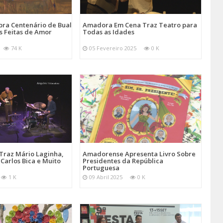
ra Centenário de Bual
Amadora Em Cena Traz Teatro para
s Feitas de Amor
Todas as Idades
74 K
05 Fevereiro 2025
0 K
Traz Mário Laginha,
Amadorense Apresenta Livro Sobre
Carlos Bica e Muito
Presidentes da República
Portuguesa
1 K
09 Abril 2025
0 K