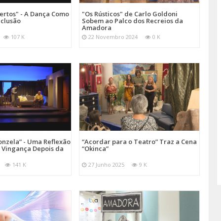
ertos" - A Dança Como
"Os Rústicos" de Carlo Goldoni
nclusão
Sobem ao Palco dos Recreios da
Amadora
107 K
22 Novembro 2024
0 K
onzela” - Uma Reflexão
“Acordar para o Teatro” Traz a Cena
e Vingança Depois da
“Okinca”
141 K
27 Junho 2025
9 K