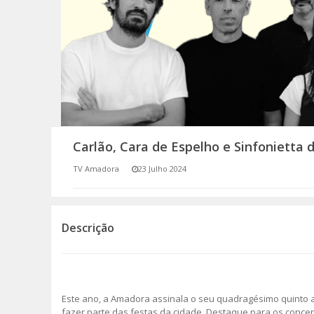
SOMOS TODOS EUROPEUS
ENCONTROS IMAGINÁRIOS
AMADORA LIGA À RESILIÊNCIA
VEMOS OUVIMOS E LEMOS
Carlão, Cara de Espelho e Sinfonietta 
(RE) PENSAMENTOS
TV Amadora
23 Julho 2024
ECOMOVE-TE
HISTÓRIAS DE ABRIL
Descrição
Este ano, a Amadora assinala o seu quadragésimo quinto an
fazer parte das festas da cidade. Destaque para os concer