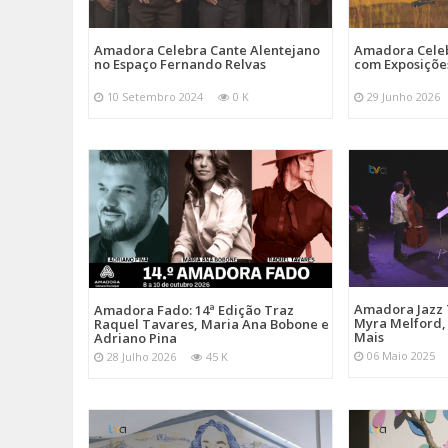
Amadora Celebra Cante Alentejano
Amadora Celeb
no Espaço Fernando Relvas
com Exposiçõe
10 Setembro 2024
0 K
29 Junho 2026
Amadora Jazz 
Amadora Fado: 14ª Edição Traz
Myra Melford, 
Raquel Tavares, Maria Ana Bobone e
Mais
Adriano Pina
06 Maio 2025
28 Julho 2026
45 K