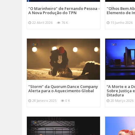
"O Marinheiro" de Fernando Pessoa -
"Olhos Bem Ab
A Nova Produção do TPN
Elemento de I
22 Abril 2026
76 K
15 Junho 2026
"Storm" da Quorum Dance Company
“A Morte e a D
Alerta para o Aquecimento Global
Sobre Justiça 
Ditadura
28 Janeiro 2025
0 K
20 Março 2026