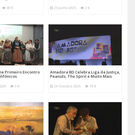
69 K
25 Junho 2025
2 K
e Primeiro Encontro
Amadora BD Celebra Liga da Justiça,
lifónicos
Peanuts, The Spirit e Muito Mais
2024
0 K
24 Outubro 2025
19 K