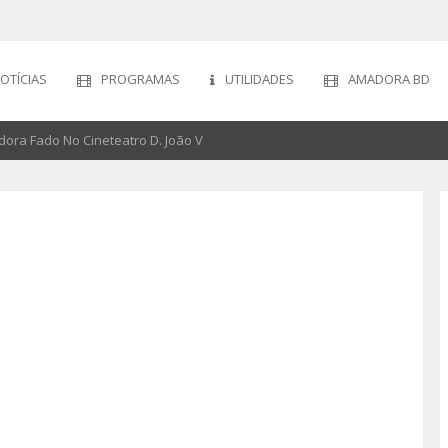
OTÍCIAS
PROGRAMAS
UTILIDADES
AMADORA BD
dora Fado No Cineteatro D. João V