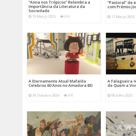
“Anna nos Trópicos” Relembra a
“Pastoral” de 
Importância da Literatura da
com Prémio Jo
Sociedade
19 Março 2025
0 K
17 Março 2025
A Eternamente Atual Mafalda
A Falagueira-
Celebrou 60 Anos no Amadora BD
de Quem a Viv
30 Outubro 2024
0 K
08 Julho 2025