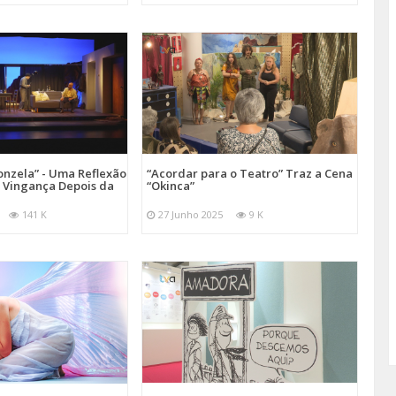
onzela” - Uma Reflexão
“Acordar para o Teatro” Traz a Cena
e Vingança Depois da
“Okinca”
141 K
27 Junho 2025
9 K