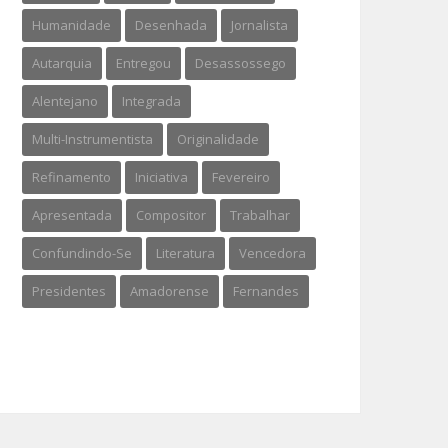
Humanidade
Desenhada
Jornalista
Autarquia
Entregou
Desassossego
Alentejano
Integrada
Multi-Instrumentista
Originalidade
Refinamento
Iniciativa
Fevereiro
Apresentada
Compositor
Trabalhar
Confundindo-Se
Literatura
Vencedora
Presidentes
Amadorense
Fernandes