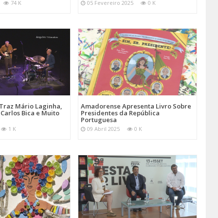
74 K
05 Fevereiro 2025
0 K
Traz Mário Laginha,
Amadorense Apresenta Livro Sobre
Carlos Bica e Muito
Presidentes da República
Portuguesa
1 K
09 Abril 2025
0 K