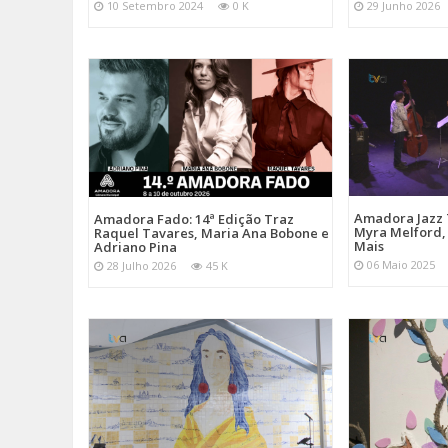
10 Setembro 2024
0 K
29 Junho 2026
Amadora Jazz 
Amadora Fado: 14ª Edição Traz
Myra Melford, 
Raquel Tavares, Maria Ana Bobone e
Mais
Adriano Pina
06 Maio 2025
28 Julho 2026
45 K