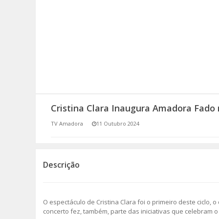
SOMOS TODOS EUROPEUS
ENCONTROS IMAGINÁRIOS
AMADORA LIGA À RESILIÊNCIA
VEMOS OUVIMOS E LEMOS
Cristina Clara Inaugura Amadora Fado 
(RE) PENSAMENTOS
TV Amadora
11 Outubro 2024
ECOMOVE-TE
HISTÓRIAS DE ABRIL
Descrição
O espectáculo de Cristina Clara foi o primeiro deste ciclo
concerto fez, também, parte das iniciativas que celebram