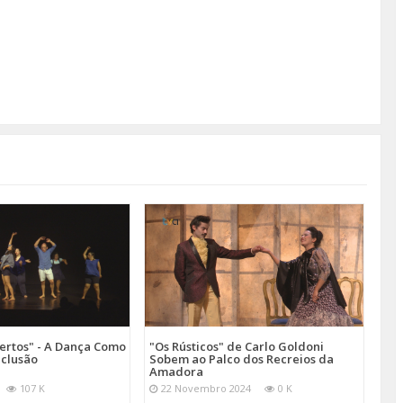
ertos" - A Dança Como
"Os Rústicos" de Carlo Goldoni
nclusão
Sobem ao Palco dos Recreios da
Amadora
107 K
22 Novembro 2024
0 K