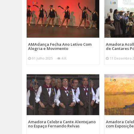
AMAdança Fecha Ano Letivo Com
Amadora Acolh
Alegria e Movimento
de Cantares Po
01 Julho 2025
4 K
11 Dezembro 
Amadora Celebra Cante Alentejano
Amadora Celeb
no Espaço Fernando Relvas
com Exposiçõe