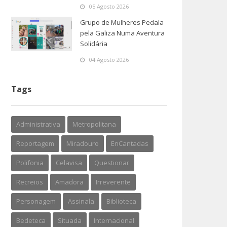
05 Agosto 2026
Grupo de Mulheres Pedala
pela Galiza Numa Aventura
Solidária
04 Agosto 2026
Tags
Administrativa
Metropolitana
Reportagem
Miradouro
EnCantadas
Polifonia
Celavisa
Questionar
Recreios
Amadora
Irreverente
Personagem
Assinala
Biblioteca
Bedeteca
Situada
Internacional