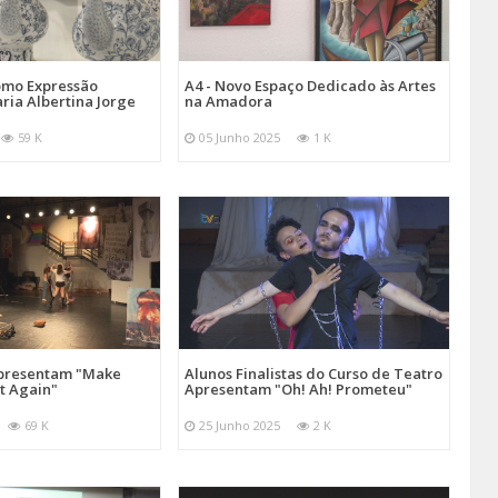
omo Expressão
A4 - Novo Espaço Dedicado às Artes
aria Albertina Jorge
na Amadora
59 K
05 Junho 2025
1 K
Apresentam "Make
Alunos Finalistas do Curso de Teatro
at Again"
Apresentam "Oh! Ah! Prometeu"
69 K
25 Junho 2025
2 K