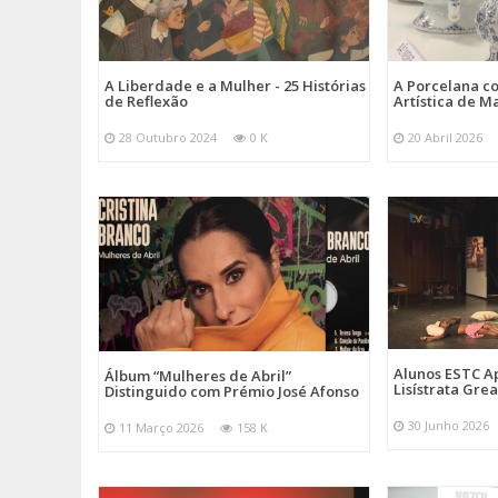
A Liberdade e a Mulher - 25 Histórias
A Porcelana c
de Reflexão
Artística de M
28 Outubro 2024
0 K
20 Abril 2026
Alunos ESTC 
Álbum “Mulheres de Abril”
Lisístrata Gre
Distinguido com Prémio José Afonso
30 Junho 2026
11 Março 2026
158 K