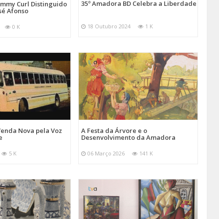
35º Amadora BD Celebra a Liberdade
emmy Curl Distinguido
sé Afonso
18 Outubro 2024
1 K
0 K
Venda Nova pela Voz
A Festa da Árvore e o
e
Desenvolvimento da Amadora
5 K
06 Março 2026
141 K