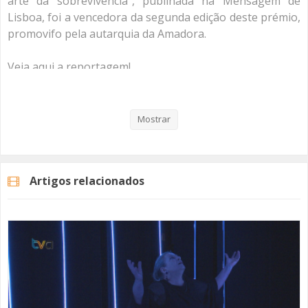
arte da sobrevivência", publinada na Mensagem de
Lisboa, foi a vencedora da segunda edição deste prémio,
promovifo pela autarquia da Amadora.
Veja aqui a reportagem!
Mostrar
Categorias
Noticias
Cultura
Artigos relacionados