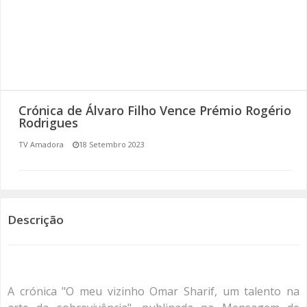
SOMOS TODOS EUROPEUS
ENCONTROS IMAGINÁRIOS
AMADORA LIGA À RESILIÊNCIA
Crónica de Álvaro Filho Vence Prémio Rogério
VEMOS OUVIMOS E LEMOS
Rodrigues
TV Amadora
18 Setembro 2023
(RE) PENSAMENTOS
ECOMOVE-TE
HISTÓRIAS DE ABRIL
Descrição
A crónica "O meu vizinho Omar Sharif, um talento na