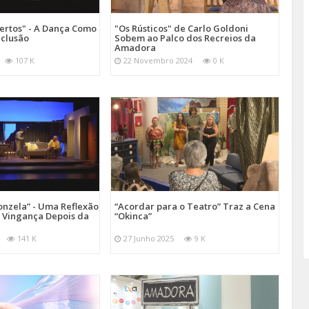
ertos" - A Dança Como
"Os Rústicos" de Carlo Goldoni
nclusão
Sobem ao Palco dos Recreios da
Amadora
107 K
22 Novembro 2024
0 K
onzela” - Uma Reflexão
“Acordar para o Teatro” Traz a Cena
e Vingança Depois da
“Okinca”
141 K
27 Junho 2025
9 K