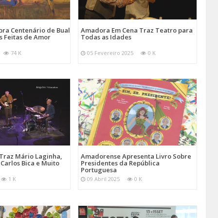
ra Centenário de Bual
Amadora Em Cena Traz Teatro para
s Feitas de Amor
Todas as Idades
74 K
05 Fevereiro 2025
0 K
Traz Mário Laginha,
Amadorense Apresenta Livro Sobre
Carlos Bica e Muito
Presidentes da República
Portuguesa
1 K
09 Abril 2025
0 K