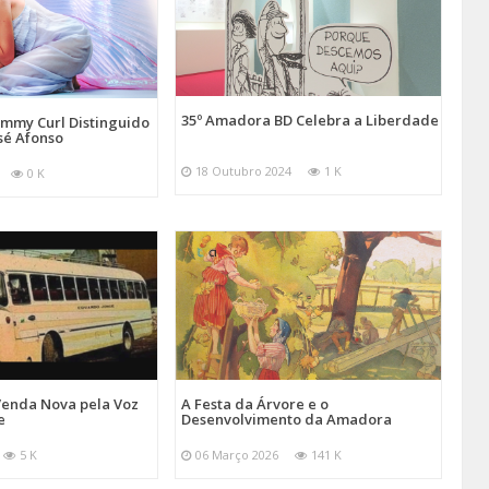
35º Amadora BD Celebra a Liberdade
emmy Curl Distinguido
sé Afonso
18 Outubro 2024
1 K
0 K
Venda Nova pela Voz
A Festa da Árvore e o
e
Desenvolvimento da Amadora
5 K
06 Março 2026
141 K