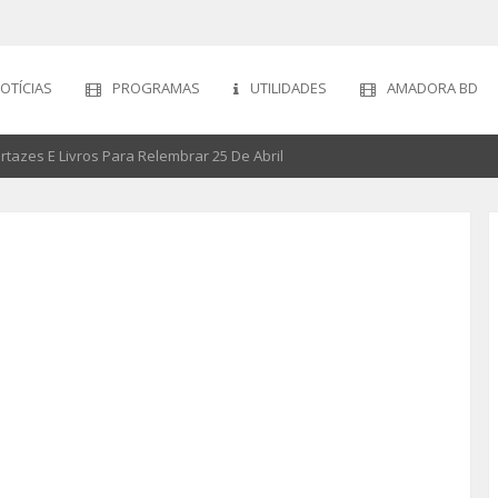
OTÍCIAS
PROGRAMAS
UTILIDADES
AMADORA BD
rtazes E Livros Para Relembrar 25 De Abril