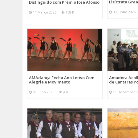
Lisístrata Gre
Distinguido com Prémio José Afonso
30 Junho 2026
11 Março 2026
158 K
AMAdança Fecha Ano Letivo Com
Amadora Acolh
Alegria e Movimento
de Cantares Po
01 Julho 2025
4 K
11 Dezembro 