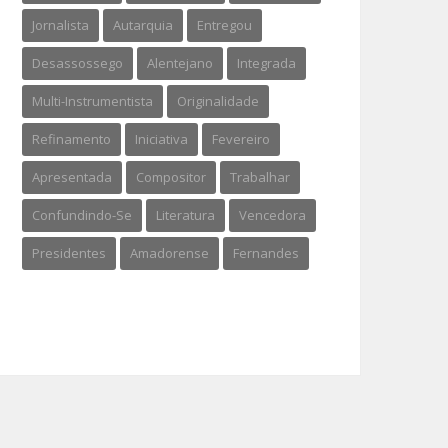
Jornalista
Autarquia
Entregou
Desassossego
Alentejano
Integrada
Multi-Instrumentista
Originalidade
Refinamento
Iniciativa
Fevereiro
Apresentada
Compositor
Trabalhar
Confundindo-Se
Literatura
Vencedora
Presidentes
Amadorense
Fernandes