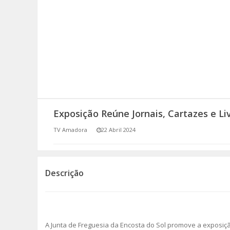
SOMOS TODOS EUROPEUS
ENCONTROS IMAGINÁRIOS
AMADORA LIGA À RESILIÊNCIA
VEMOS OUVIMOS E LEMOS
Exposição Reúne Jornais, Cartazes e Li
(RE) PENSAMENTOS
TV Amadora
22 Abril 2024
ECOMOVE-TE
HISTÓRIAS DE ABRIL
Descrição
A Junta de Freguesia da Encosta do Sol promove a exposiçã