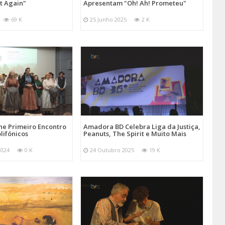
at Again"
Apresentam "Oh! Ah! Prometeu"
69 K
25 Junho 2025
2 K
e Primeiro Encontro
Amadora BD Celebra Liga da Justiça,
lifónicos
Peanuts, The Spirit e Muito Mais
2024
0 K
24 Outubro 2025
19 K