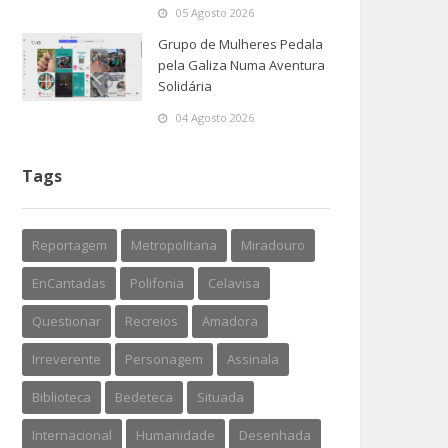
05 Agosto 2026
Grupo de Mulheres Pedala
pela Galiza Numa Aventura
Solidária
04 Agosto 2026
Tags
Reportagem
Metropolitana
Miradouro
EnCantadas
Polifonia
Celavisa
Questionar
Recreios
Amadora
Irreverente
Personagem
Assinala
Biblioteca
Bedeteca
Situada
Internacional
Humanidade
Desenhada