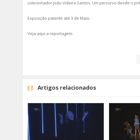
colecionador João Videira Santos. Um percurso desde o pré
Exposição patente até 3 de Maio.
Veja aqui a reportagem.
Local: Salão da Junta de Freguesia da Encosta do Sol
Artigos relacionados
Categorias
Noticias
Cultura