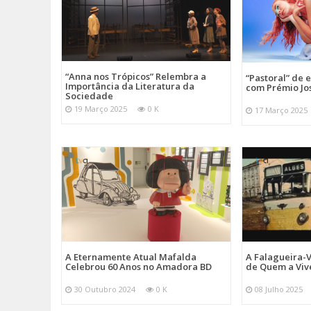
“Anna nos Trópicos” Relembra a
“Pastoral” de 
Importância da Literatura da
com Prémio Jo
Sociedade
19 Março 2025
0 K
17 Março 2025
A Eternamente Atual Mafalda
A Falagueira-
Celebrou 60 Anos no Amadora BD
de Quem a Viv
30 Outubro 2024
0 K
08 Julho 2025