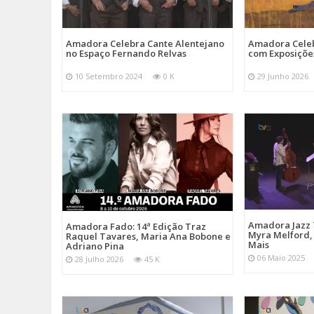
Amadora Celebra Cante Alentejano
Amadora Celeb
no Espaço Fernando Relvas
com Exposiçõe
10 Setembro 2024
0 K
29 Junho 2026
Amadora Jazz 
Amadora Fado: 14ª Edição Traz
Myra Melford, 
Raquel Tavares, Maria Ana Bobone e
Mais
Adriano Pina
06 Maio 2025
28 Julho 2026
45 K