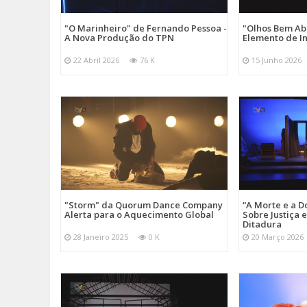
"O Marinheiro" de Fernando Pessoa -
"Olhos Bem Ab
A Nova Produção do TPN
Elemento de I
22 Abril 2026
76 K
15 Junho 2026
"Storm" da Quorum Dance Company
“A Morte e a D
Alerta para o Aquecimento Global
Sobre Justiça 
Ditadura
28 Janeiro 2025
0 K
20 Março 2026