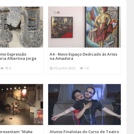
omo Expressão
A4 - Novo Espaço Dedicado às Artes
aria Albertina Jorge
na Amadora
59 K
05 Junho 2025
1 K
Apresentam "Make
Alunos Finalistas do Curso de Teatro