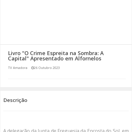
SOMOS TODOS EUROPEUS
ENCONTROS IMAGINÁRIOS
AMADORA LIGA À RESILIÊNCIA
VEMOS OUVIMOS E LEMOS
Livro "O Crime Espreita na Sombra: A
Capital" Apresentado em Alfornelos
(RE) PENSAMENTOS
TV Amadora
26 Outubro 2023
ECOMOVE-TE
HISTÓRIAS DE ABRIL
Descrição
A delegação da Junta de Freguesia da Encosta do Sol, em