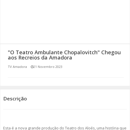
SOMOS TODOS EUROPEUS
ENCONTROS IMAGINÁRIOS
AMADORA LIGA À RESILIÊNCIA
VEMOS OUVIMOS E LEMOS
"O Teatro Ambulante Chopalovitch" Chegou
aos Recreios da Amadora
(RE) PENSAMENTOS
TV Amadora
21 Novembro 2023
ECOMOVE-TE
HISTÓRIAS DE ABRIL
Descrição
Esta é a nova grande produção do Teatro dos Aloés, uma história que