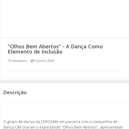
SOMOS TODOS EUROPEUS
ENCONTROS IMAGINÁRIOS
AMADORA LIGA À RESILIÊNCIA
"Olhos Bem Abertos" - A Dança Como
VEMOS OUVIMOS E LEMOS
Elemento de Inclusão
TV Amadora
15 Junho 2026
(RE) PENSAMENTOS
ECOMOVE-TE
HISTÓRIAS DE ABRIL
Descrição
O grupo de dança da CERCIAMA em parceria com a companhia de
dança CIM criaram o espectáculo “Olhos Bem Abertos”, apresentado