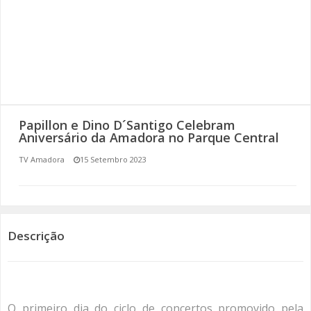
SOMOS TODOS EUROPEUS
ENCONTROS IMAGINÁRIOS
AMADORA LIGA À RESILIÊNCIA
VEMOS OUVIMOS E LEMOS
Papillon e Dino D´Santigo Celebram
Aniversário da Amadora no Parque Central
(RE) PENSAMENTOS
TV Amadora
15 Setembro 2023
ECOMOVE-TE
HISTÓRIAS DE ABRIL
Descrição
O primeiro dia do ciclo de concertos promovido pela