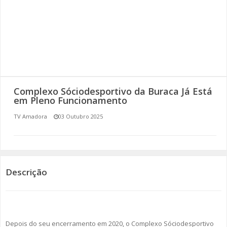
SOMOS TODOS EUROPEUS
ENCONTROS IMAGINÁRIOS
AMADORA LIGA À RESILIÊNCIA
VEMOS OUVIMOS E LEMOS
Complexo Sóciodesportivo da Buraca Já Está
em Pleno Funcionamento
(RE) PENSAMENTOS
TV Amadora
03 Outubro 2025
ECOMOVE-TE
HISTÓRIAS DE ABRIL
Descrição
Depois do seu encerramento em 2020, o Complexo Sóciodesportivo