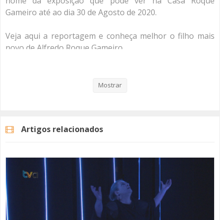
nome da exposição que pode ver na Casa Roque
Gameiro até ao dia 30 de Agosto de 2020.
Veja aqui a reportagem e conheça melhor o filho mais
novo de Alfredo Roque Gameiro.
Mostrar
Categorias
Noticias
Cultura
Artigos relacionados