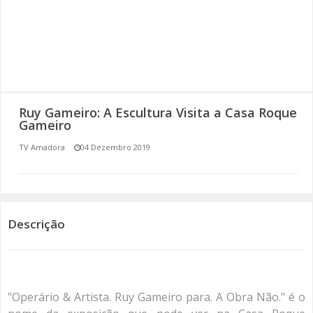
SOMOS TODOS EUROPEUS
ENCONTROS IMAGINÁRIOS
AMADORA LIGA À RESILIÊNCIA
Ruy Gameiro: A Escultura Visita a Casa Roque
VEMOS OUVIMOS E LEMOS
Gameiro
TV Amadora
04 Dezembro 2019
(RE) PENSAMENTOS
ECOMOVE-TE
HISTÓRIAS DE ABRIL
Descrição
"Operário & Artista. Ruy Gameiro para. A Obra Não." é o