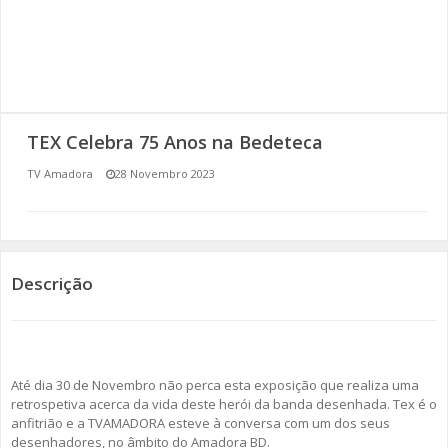
SOMOS TODOS EUROPEUS
ENCONTROS IMAGINÁRIOS
AMADORA LIGA À RESILIÊNCIA
TEX Celebra 75 Anos na Bedeteca
VEMOS OUVIMOS E LEMOS
TV Amadora
28 Novembro 2023
(RE) PENSAMENTOS
ECOMOVE-TE
Descrição
HISTÓRIAS DE ABRIL
Até dia 30 de Novembro não perca esta exposição que realiza uma
retrospetiva acerca da vida deste herói da banda desenhada. Tex é o
anfitrião e a TVAMADORA esteve à conversa com um dos seus
desenhadores, no âmbito do Amadora BD.