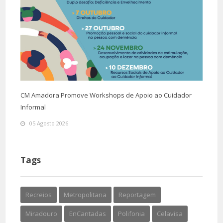
CM Amadora Promove Workshops de Apoio ao Cuidador
Informal
05 Agosto 2026
Tags
Recreios
Metropolitana
Reportagem
Miradouro
EnCantadas
Polifonia
Celavisa