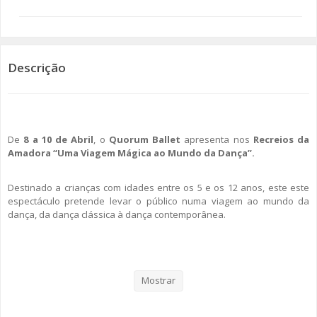
SOMOS TODOS EUROPEUS
ENCONTROS IMAGINÁRIOS
Descrição
AMADORA LIGA À RESILIÊNCIA
VEMOS OUVIMOS E LEMOS
De
8 a 10 de Abril
, o
Quorum Ballet
apresenta nos
Recreios da
Amadora
“Uma Viagem Mágica ao Mundo da Dança”.
(RE) PENSAMENTOS
ECOMOVE-TE
Destinado a crianças com idades entre os 5 e os 12 anos, este este
espectáculo pretende levar o público numa viagem ao mundo da
dança, da dança clássica à dança contemporânea.
HISTÓRIAS DE ABRIL
Todo o espectáculo irá desenrolar-se de uma forma envolvente e
divertida, fazendo com que as crianças aprendam de uma maneira
simples e natural. Estas terão a oportunidade de interagir com os
Mostrar
bailarinos, podendo mesmo subir ao palco e praticar “jogos de
dança”, com o intuito de fazer o corpo sentir e acompanhar o ritmo da
música.