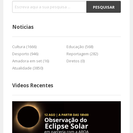
Noticias
Cultura (1666)
Educação (568)
Desporto (946)
Reportagem (282)
Amadora em set (16)
Diretos (0)
Atualidade (3850)
Videos Recentes