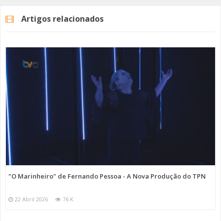
Artigos relacionados
Sessões:
8 a 10 de Abril
10.30h e 15.00h
Ingresso:
€ 3
Horário Bilheteiras:
3.ª a 6.ª feira, das 10.00h às 12.00h e das 14.00h às 17.15h
Recreios da Amadora
Av. Santos Mattos, 2 – Venteira (Amadora)
(perto da estação da CP da Amadora)
"O Marinheiro" de Fernando Pessoa - A Nova Produção do TPN
22 Abril 2026
76 K