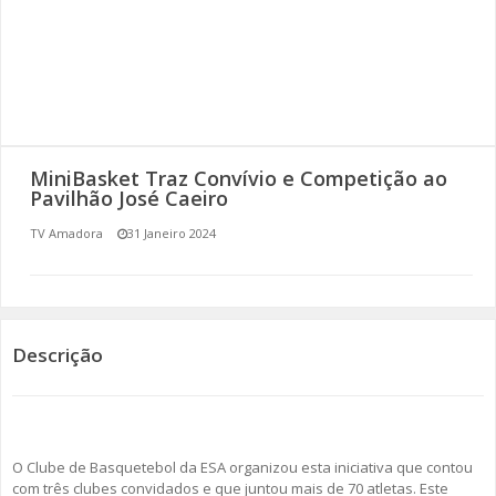
SOMOS TODOS EUROPEUS
ENCONTROS IMAGINÁRIOS
AMADORA LIGA À RESILIÊNCIA
MiniBasket Traz Convívio e Competição ao
VEMOS OUVIMOS E LEMOS
Pavilhão José Caeiro
TV Amadora
31 Janeiro 2024
(RE) PENSAMENTOS
ECOMOVE-TE
HISTÓRIAS DE ABRIL
Descrição
O Clube de Basquetebol da ESA organizou esta iniciativa que contou
com três clubes convidados e que juntou mais de 70 atletas. Este