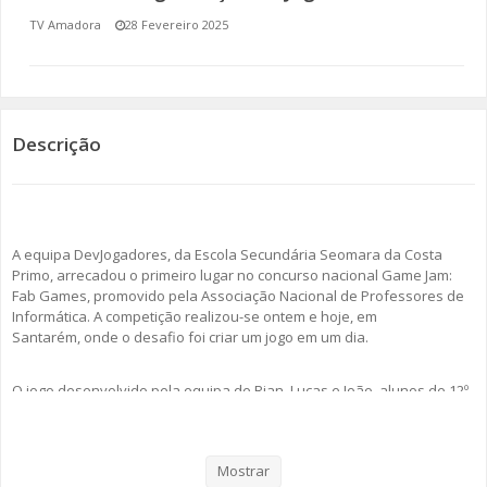
TV Amadora
28 Fevereiro 2025
SOMOS TODOS EUROPEUS
ENCONTROS IMAGINÁRIOS
AMADORA LIGA À RESILIÊNCIA
Descrição
VEMOS OUVIMOS E LEMOS
(RE) PENSAMENTOS
A equipa DevJogadores, da Escola Secundária Seomara da Costa
Primo, arrecadou o primeiro lugar no concurso nacional Game Jam:
ECOMOVE-TE
Fab Games, promovido pela Associação Nacional de Professores de
Informática. A competição realizou-se ontem e hoje, em
HISTÓRIAS DE ABRIL
Santarém, onde o desafio foi criar um jogo em um dia.
O jogo desenvolvido pela equipa de Rian, Lucas e João, alunos de 12º
ano, do curso profissional de Técnico de Gestão e Programação de
Sistemas Informáticos, foi considerado, pelo júri, como o melhor de
entre as 14 equipas participantes.
Mostrar