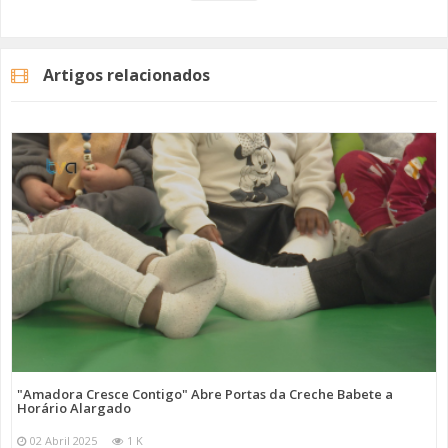
Parabéns a todos!
Reveja a reportagem
aqui
.
Artigos relacionados
Imagem: Equipa DevJogadores
Categorias
Noticias
Educação
"Amadora Cresce Contigo" Abre Portas da Creche Babete a
Horário Alargado
02 Abril 2025
1 K