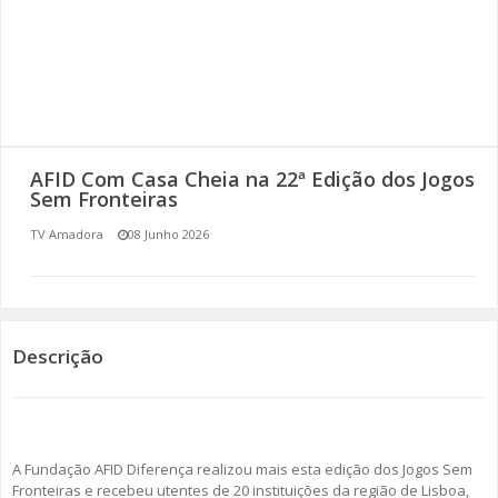
SOMOS TODOS EUROPEUS
ENCONTROS IMAGINÁRIOS
AMADORA LIGA À RESILIÊNCIA
AFID Com Casa Cheia na 22ª Edição dos Jogos
VEMOS OUVIMOS E LEMOS
Sem Fronteiras
TV Amadora
08 Junho 2026
(RE) PENSAMENTOS
ECOMOVE-TE
HISTÓRIAS DE ABRIL
Descrição
A Fundação AFID Diferença realizou mais esta edição dos Jogos Sem
Fronteiras e recebeu utentes de 20 instituições da região de Lisboa,