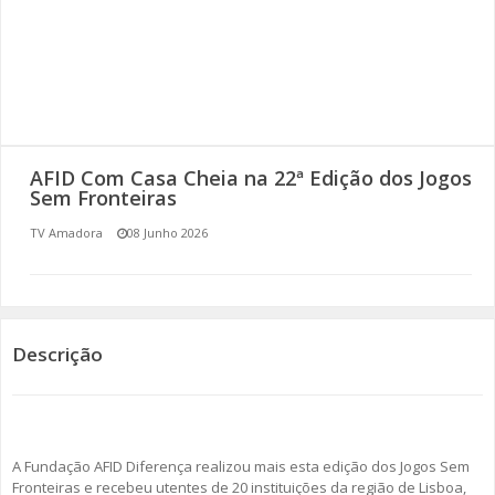
SOMOS TODOS EUROPEUS
ENCONTROS IMAGINÁRIOS
AMADORA LIGA À RESILIÊNCIA
AFID Com Casa Cheia na 22ª Edição dos Jogos
VEMOS OUVIMOS E LEMOS
Sem Fronteiras
TV Amadora
08 Junho 2026
(RE) PENSAMENTOS
ECOMOVE-TE
HISTÓRIAS DE ABRIL
Descrição
A Fundação AFID Diferença realizou mais esta edição dos Jogos Sem
Fronteiras e recebeu utentes de 20 instituições da região de Lisboa,