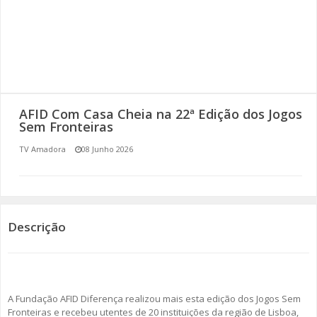
SOMOS TODOS EUROPEUS
ENCONTROS IMAGINÁRIOS
AMADORA LIGA À RESILIÊNCIA
AFID Com Casa Cheia na 22ª Edição dos Jogos
VEMOS OUVIMOS E LEMOS
Sem Fronteiras
TV Amadora
08 Junho 2026
(RE) PENSAMENTOS
ECOMOVE-TE
HISTÓRIAS DE ABRIL
Descrição
A Fundação AFID Diferença realizou mais esta edição dos Jogos Sem
Fronteiras e recebeu utentes de 20 instituições da região de Lisboa,