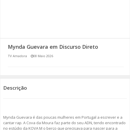
SOMOS TODOS EUROPEUS
ENCONTROS IMAGINÁRIOS
AMADORA LIGA À RESILIÊNCIA
Mynda Guevara em Discurso Direto
VEMOS OUVIMOS E LEMOS
TV Amadora
08 Maio 2026
(RE) PENSAMENTOS
ECOMOVE-TE
Descrição
HISTÓRIAS DE ABRIL
Mynda Guevara é das poucas mulheres em Portugal a escrever e a
cantar rap. A Cova da Moura faz parte do seu ADN, tendo encontrado
no estúdio da KOVA M o berço que precisava para nascer para a