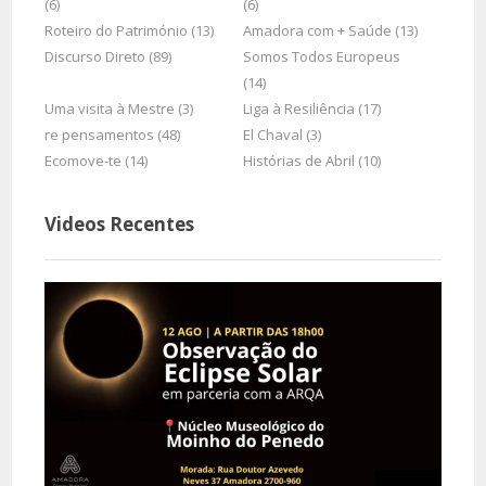
(6)
(6)
Roteiro do Património (13)
Amadora com + Saúde (13)
Discurso Direto (89)
Somos Todos Europeus
(14)
Uma visita à Mestre (3)
Liga à Resiliência (17)
re pensamentos (48)
El Chaval (3)
Ecomove-te (14)
Histórias de Abril (10)
Videos Recentes