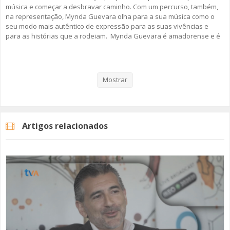
música e começar a desbravar caminho. Com um percurso, também,
na representação, Mynda Guevara olha para a sua música como o
seu modo mais autêntico de expressão para as suas vivências e
para as histórias que a rodeiam. Mynda Guevara é amadorense e é
a protagonista do primeiro episódio da segunda temporada da
rubrica da TV Amadora “Discurso Direto”.
Mostrar
A rubrica "Discurso Direto" surgiu em 2019, no âmbito dos 40 anos da
cidade da Amadora. Em 2026, regressamos com um novo conjunto de
convidados que trazem a Amadora no coração.
Artigos relacionados
Fique Atento!
#discursodireto
#tvamadora
#myndaguevara
Categorias
Programas
Discurso Direto