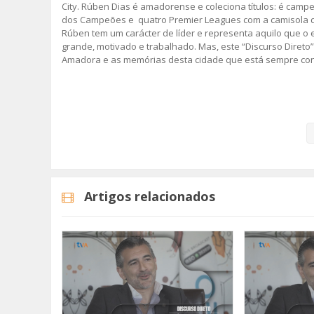
City. Rúben Dias é amadorense e coleciona títulos: é campe
dos Campeões e quatro Premier Leagues com a camisola do
Rúben tem um carácter de líder e representa aquilo que o 
grande, motivado e trabalhado. Mas, este “Discurso Direto
Amadora e as memórias desta cidade que está sempre cons
Rúben Dias é o protagonista do segundo episódio da segu
A rubrica "Discurso Direto" surgiu em 2019, no âmbito do
conjunto de convidados que trazem a Amadora no coração
Fique Atento!
Artigos relacionados
#rubendias #tvamadora #discursodireto #amadora
Categorias
Programas
Discurso Direto