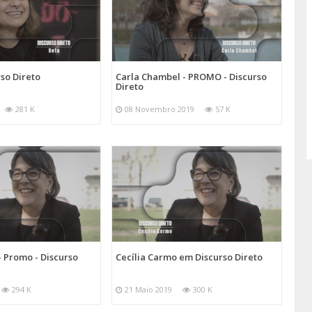
so Direto
Carla Chambel - PROMO - Discurso
Direto
281 K
08 Novembro 2019
57 K
- Promo - Discurso
Cecília Carmo em Discurso Direto
294 K
21 Maio 2019
300 K