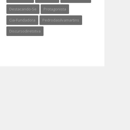
Destacando-Se
Protagonista
Cia-Fundadora
Pedrodasilvamartins
Discursodiretotva