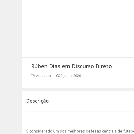
SOMOS TODOS EUROPEUS
ENCONTROS IMAGINÁRIOS
AMADORA LIGA À RESILIÊNCIA
VEMOS OUVIMOS E LEMOS
Rúben Dias em Discurso Direto
(RE) PENSAMENTOS
TV Amadora
09 Junho 2026
ECOMOVE-TE
HISTÓRIAS DE ABRIL
Descrição
É considerado um dos melhores defesas centrais de futebo