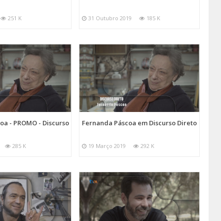
251 K
31 Outubro 2019
185 K
oa - PROMO - Discurso
Fernanda Páscoa em Discurso Direto
285 K
19 Março 2019
292 K