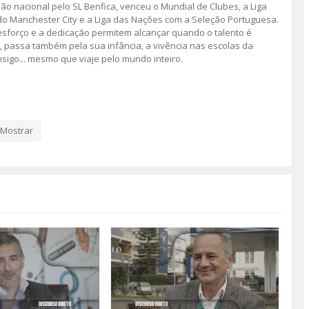
ão nacional pelo SL Benfica, venceu o Mundial de Clubes, a Liga
 Manchester City e a Liga das Nações com a Seleção Portuguesa.
esforço e a dedicação permitem alcançar quando o talento é
”, passa também pela sua infância, a vivência nas escolas da
igo... mesmo que viaje pelo mundo inteiro.
nda temporada da rubrica da TV Amadora “Discurso Direto”.
s 40 anos da cidade da Amadora. Em 2026, regressamos com um novo
Mostrar
.