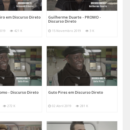
ro em Discurso Direto
Guilherme Duarte - PROMO -
Discurso Direto
2019
421 K
15 Novembro 2019
3 K
romo - Discurso Direto
Guto Pires em Discurso Direto
272 K
02 Abril 2019
281 K