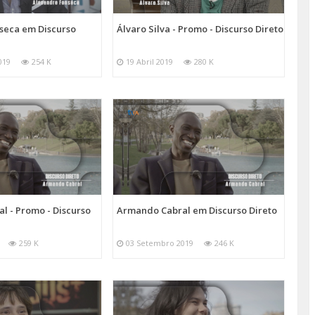
seca em Discurso
Álvaro Silva - Promo - Discurso Direto
019
254 K
19 Abril 2019
280 K
l - Promo - Discurso
Armando Cabral em Discurso Direto
259 K
03 Setembro 2019
246 K