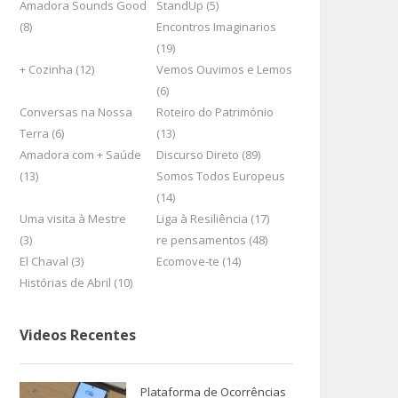
Amadora Sounds Good
StandUp (5)
(8)
Encontros Imaginarios
(19)
+ Cozinha (12)
Vemos Ouvimos e Lemos
(6)
Conversas na Nossa
Roteiro do Património
Terra (6)
(13)
Amadora com + Saúde
Discurso Direto (89)
(13)
Somos Todos Europeus
(14)
Uma visita à Mestre
Liga à Resiliência (17)
(3)
re pensamentos (48)
El Chaval (3)
Ecomove-te (14)
Histórias de Abril (10)
Videos Recentes
Plataforma de Ocorrências