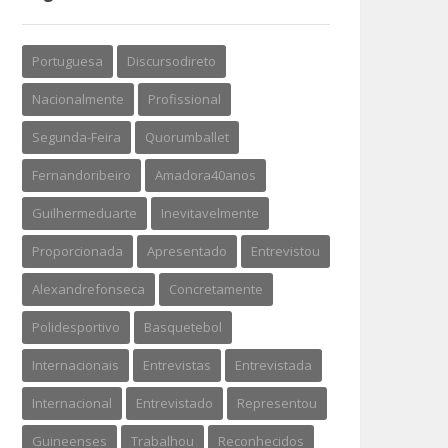
Portuguesa
Discursodireto
Nacionalmente
Profissional
Segunda-Feira
Quorumballet
Fernandoribeiro
Amadora40anos
Guilhermeduarte
Inevitavelmente
Proporcionada
Apresentado
Entrevistou
Alexandrefonseca
Concretamente
Polidesportivo
Basquetebol
Internacionais
Entrevistas
Entrevistada
Internacional
Entrevistado
Representou
Guineenses
Trabalhou
Reconhecidos