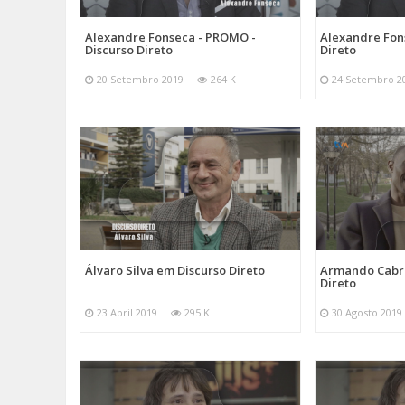
Alexandre Fonseca - PROMO -
Alexandre Fon
Discurso Direto
Direto
20 Setembro 2019
264 K
24 Setembro 2
Álvaro Silva em Discurso Direto
Armando Cabra
Direto
23 Abril 2019
295 K
30 Agosto 2019