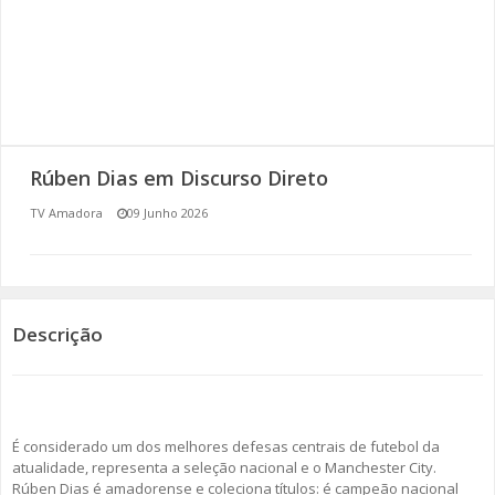
SOMOS TODOS EUROPEUS
ENCONTROS IMAGINÁRIOS
AMADORA LIGA À RESILIÊNCIA
Rúben Dias em Discurso Direto
VEMOS OUVIMOS E LEMOS
TV Amadora
09 Junho 2026
(RE) PENSAMENTOS
ECOMOVE-TE
Descrição
HISTÓRIAS DE ABRIL
É considerado um dos melhores defesas centrais de futebol da
atualidade, representa a seleção nacional e o Manchester City.
Rúben Dias é amadorense e coleciona títulos: é campeão nacional