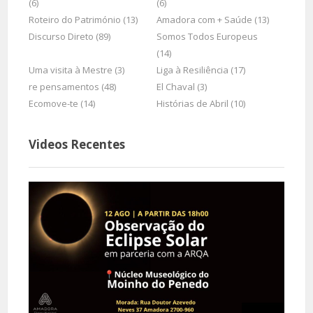
(6)
(6)
Roteiro do Património (13)
Amadora com + Saúde (13)
Discurso Direto (89)
Somos Todos Europeus
(14)
Uma visita à Mestre (3)
Liga à Resiliência (17)
re pensamentos (48)
El Chaval (3)
Ecomove-te (14)
Histórias de Abril (10)
Videos Recentes