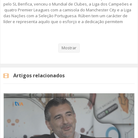
pelo SL Benfica, venceu o Mundial de Clubes, a Liga dos Campeões e
quatro Premier Leagues com a camisola do Manchester City e a Liga
das Nações com a Seleção Portuguesa. Rúben tem um carácter de
líder e representa aquilo que o esforço e a dedicação permitem
alcançar quando o talento é grande, motivado e trabalhado. Mas,
este “Discurso Direto”, passa também pela sua infância, a vivência
nas escolas da Amadora e as memórias desta cidade que está
sempre consigo... mesmo que viaje pelo mundo inteiro.
Mostrar
Rúben Dias é o protagonista do segundo episódio da segunda
temporada da rubrica da TV Amadora “Discurso Direto”.
Artigos relacionados
A rubrica "Discurso Direto" surgiu em 2019, no âmbito dos 40 anos da
cidade da Amadora. Em 2026, regressamos com um novo conjunto de
convidados que trazem a Amadora no coração.
Fique Atento!
#rubendias #tvamadora #discursodireto #amadora