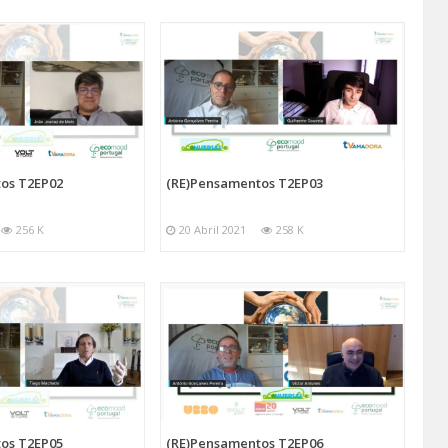
os T2EP02
(RE)Pensamentos T2EP03
256 K
20 Abril 2021
258 K
os T2EP05
(RE)Pensamentos T2EP06