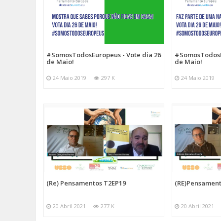
#SomosTodosEuropeus - Vote dia 26
#SomosTodosEu
de Maio!
de Maio!
24 Maio 2019
297 K
24 Maio 2019
(Re) Pensamentos T2EP19
(RE)Pensament
20 Abril 2021
277 K
20 Abril 2021