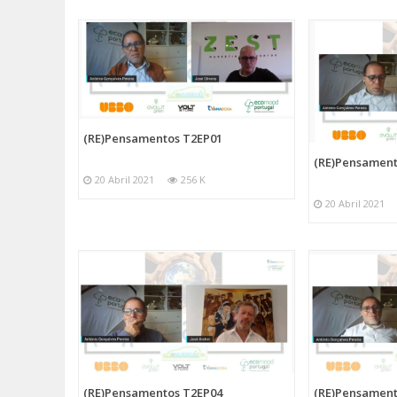
(RE)Pensamentos T2EP01
(RE)Pensament
20 Abril 2021
256 K
20 Abril 2021
(RE)Pensamentos T2EP04
(RE)Pensament