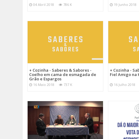
04 Abril 2018
786 K
19 Junho 2018
+ Cozinha - Saberes & Sabores -
+ Cozinha - Sa
Coelho em cama de esmagada de
Fiel Amigo na 
Grão e Espargos
16 Maio 2018
737 K
16 Julho 2018