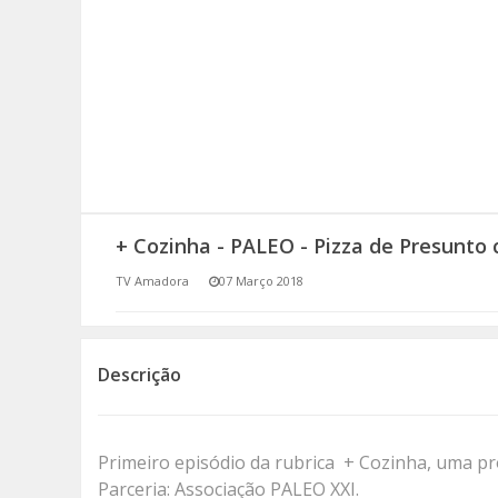
SOMOS TODOS EUROPEUS
ENCONTROS IMAGINÁRIOS
AMADORA LIGA À RESILIÊNCIA
VEMOS OUVIMOS E LEMOS
+ Cozinha - PALEO - Pizza de Presunto
(RE) PENSAMENTOS
TV Amadora
07 Março 2018
ECOMOVE-TE
HISTÓRIAS DE ABRIL
Descrição
Primeiro episódio da rubrica + Cozinha, uma
Parceria: Associação PALEO XXI.