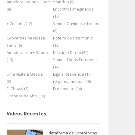
Amadora Sounds Good
StandUp (5)
(8)
Encontros Imaginarios
(19)
+ Cozinha (12)
Vemos Ouvimos e Lemos
(6)
Conversas na Nossa
Roteiro do Património
Terra (6)
(13)
Amadora com + Saúde
Discurso Direto (89)
(13)
Somos Todos Europeus
(14)
Uma visita à Mestre
Liga à Resiliência (17)
(3)
re pensamentos (48)
El Chaval (3)
Ecomove-te (14)
Histórias de Abril (10)
Videos Recentes
Plataforma de Ocorrências