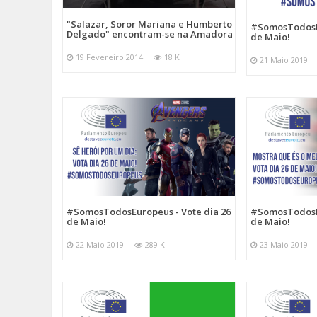
"Salazar, Soror Mariana e Humberto
#SomosTodosEu
Delgado" encontram-se na Amadora
de Maio!
19 Fevereiro 2014
18 K
21 Maio 2019
#SomosTodosEuropeus - Vote dia 26
#SomosTodosEu
de Maio!
de Maio!
22 Maio 2019
289 K
23 Maio 2019