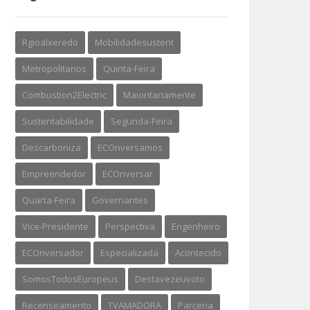
Rgioalxeredo
Mobilidadesustent
Metropolitanos
Quinta-Feira
Combustion2Electric
Maioritariamente
Sustentabilidade
Segunda-Feira
Descarboniza
ECOnversamos
Empreendedor
ECOnversar
Quarta-Feira
Governantes
Vice-Presidente
Perspectiva
Engenheiro
ECOnversador
Especializada
Acontecido
SomosTodosEuropeus
Destavezeuvoto
Recenseamento
TVAMADORA
Parceria