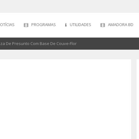
OTÍCIAS
PROGRAMAS
UTILIDADES
AMADORA BD
izza De Presunto Com Base De Couve-Flor