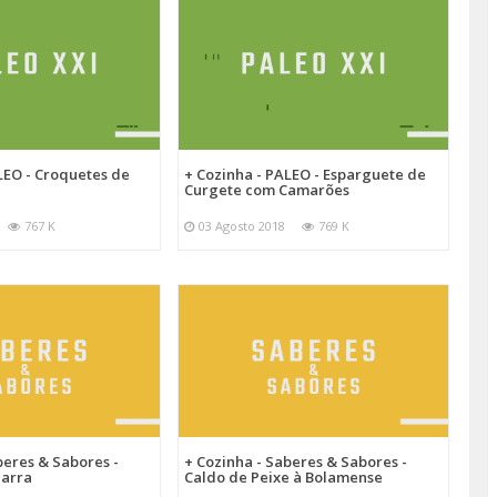
LEO - Croquetes de
+ Cozinha - PALEO - Esparguete de
Curgete com Camarões
767 K
03 Agosto 2018
769 K
beres & Sabores -
+ Cozinha - Saberes & Sabores -
carra
Caldo de Peixe à Bolamense