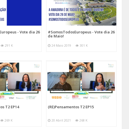
ropeus - Vote dia 26
#SomosTodosEuropeus - Vote dia 26
de Maio!
291 K
24 Maio 2019
301 K
os T2 EP14
(RE)Pensamentos T2 EP15
269 K
20 Abril 2021
268 K