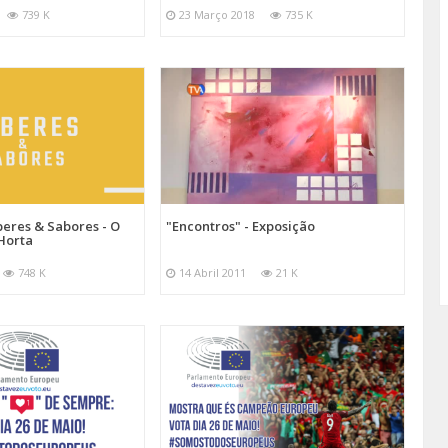
739 K
23 Março 2018
735 K
"Encontros" - Exposição
beres & Sabores - O
Horta
14 Abril 2011
21 K
748 K