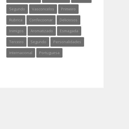
Segundo
Vasconcelos
Primeiro
Rubrica
Confeccionar
Deliciosos
Inimigos
Aromatizado
Esmagada
Terceiro
Segundo
Personalidades
Internacional
Portuguesa