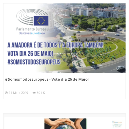
#SomosTodosEuropeus - Vote dia 26 de Maio!
24 Maio 2019
301 K