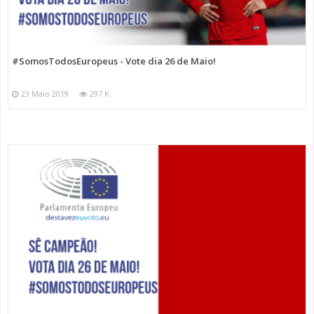
#SomosTodosEuropeus - Vote dia 26 de Maio!
23 Maio 2019
297 K