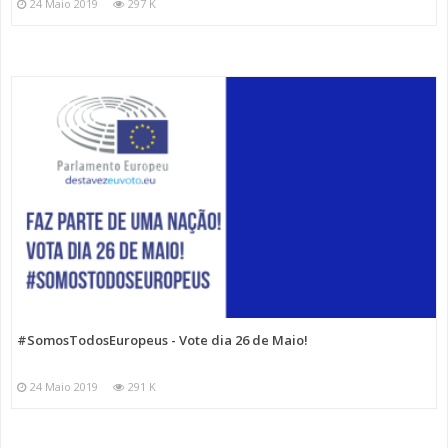
24 Maio 2019
297 K
#SomosTodosEuropeus - Vote dia 26 de Maio!
24 Maio 2019
291 K