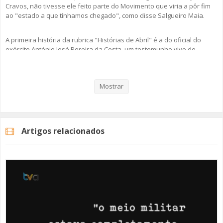
Cravos, não tivesse ele feito parte do Movimento que viria a pôr fim
ao "estado a que tínhamos chegado", como disse Salgueiro Maia.
A primeira história da rubrica "Histórias de Abril" é a do oficial do
exército António José Pereira da Costa, um testemunho vivo de
memória, resiliência e ação.
Ouça esta e todas as outras histórias em podcast e comemore e viva
Mostrar
a Liberdade com as nossas "Histórias de Abril".
Artigos relacionados
Categorias
Programas
Histórias De Abril