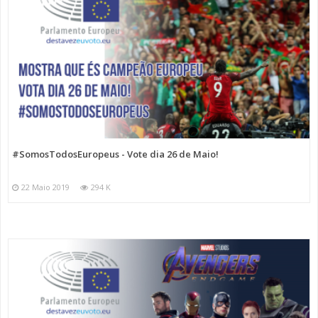
#SomosTodosEuropeus - Vote dia 26 de Maio!
22 Maio 2019
294 K