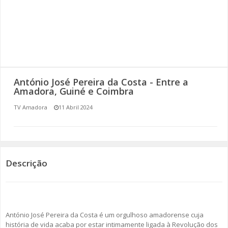
SOMOS TODOS EUROPEUS
ENCONTROS IMAGINÁRIOS
AMADORA LIGA À RESILIÊNCIA
António José Pereira da Costa - Entre a
VEMOS OUVIMOS E LEMOS
Amadora, Guiné e Coimbra
TV Amadora
11 Abril 2024
(RE) PENSAMENTOS
ECOMOVE-TE
HISTÓRIAS DE ABRIL
Descrição
António José Pereira da Costa é um orgulhoso amadorense cuja
história de vida acaba por estar intimamente ligada à Revolução dos