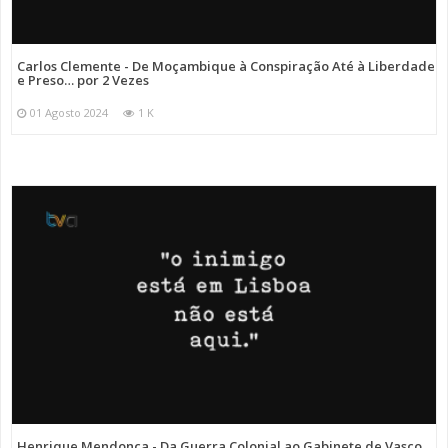
Carlos Clemente - De Moçambique à Conspiração Até à Liberdade
e Preso… por 2 Vezes
01 Agosto 2024
1 K
Henrique Mendonça - Da Guerra Colonial ao Gabinete de Vasco