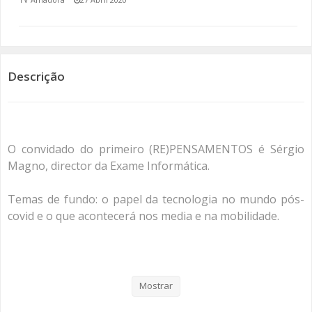
SOMOS TODOS EUROPEUS
ENCONTROS IMAGINÁRIOS
Descrição
AMADORA LIGA À RESILIÊNCIA
VEMOS OUVIMOS E LEMOS
O convidado do primeiro (RE)PENSAMENTOS é Sérgio
(RE) PENSAMENTOS
Magno, director da Exame Informática.
ECOMOVE-TE
Temas de fundo: o papel da tecnologia no mundo pós-
covid e o que acontecerá nos media e na mobilidade.
HISTÓRIAS DE ABRIL
Um parceria da TVAMADORA com a EcoMood Portugal.
#sustentabilidade
Mostrar
#MundoPósCovid