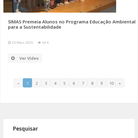
SIMAS Premeia Alunos no Programa Educação Ambiental
para a Sustentabilidade
26 Maio 2026
66 K
Ver Vídeo
«
1
2
3
4
5
6
7
8
9
10
»
Pesquisar