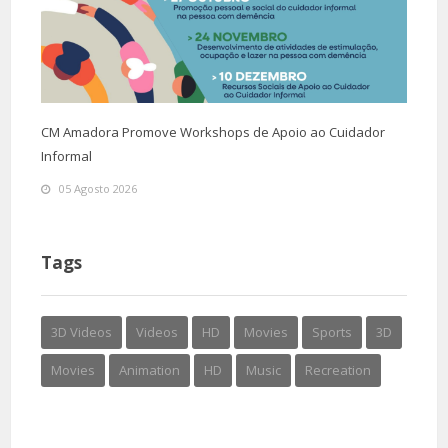
CM Amadora Promove Workshops de Apoio ao Cuidador
Informal
05 Agosto 2026
Tags
3D Videos
Videos
HD
Movies
Sports
3D
Movies
Animation
HD
Music
Recreation