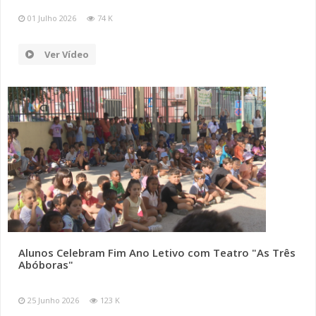
01 Julho 2026
74 K
Ver Vídeo
Alunos Celebram Fim Ano Letivo com Teatro "As Três
Abóboras"
25 Junho 2026
123 K