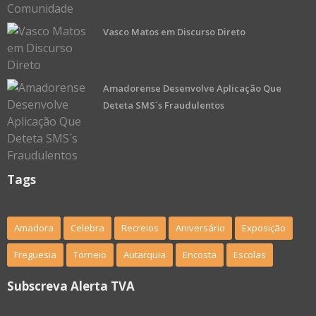
Vasco Matos em Discurso Direto
Amadorense Desenvolve Aplicação Que
Deteta SMS´s Fraudulentos
Tags
Amadora
Celebra
Recreios
Aniversário
Exposição
Freguesia
Torneio
Autarquia
Encosta
Escolas
Subscreva Alerta TVA