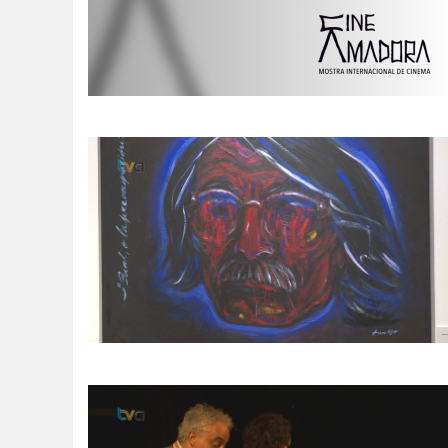
SOMOS TODOS EUROPEUS
ENCONTROS IMAGINÁRIOS
AMADORA LIGA À RESILIÊNCIA
VEMOS OUVIMOS E LEMOS
(RE) PENSAMENTOS
ECOMOVE-TE
HISTÓRIAS DE ABRIL