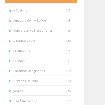
+ Cozinha
(12)
Amadora Com + Saúde
(13)
Conversas Na Nossa Terra
(6)
Discurso Direto
(89)
Ecomove-Te
(14)
El Chaval
(3)
Encontros Imaginarios
(19)
Histórias De Abril
(10)
Jardins
(26)
Liga À Resiliência
(17)