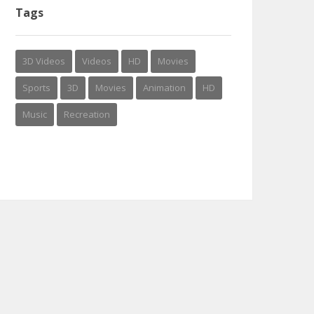
Tags
3D Videos
Videos
HD
Movies
Sports
3D
Movies
Animation
HD
Music
Recreation